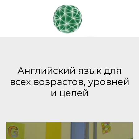
Английский язык для
всех возрастов, уровней
linksopole1@gmail.com
и целей
+7 (495) 204 44 05
+7 (903) 611-11-22